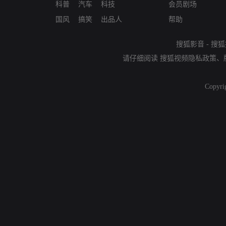
科普
汽车
科技
会员剧场
国风
搞笑
出品人
帮助
搜狐影音
-
搜狐
请仔细阅读
搜狐视频隐私政策
、
Copyri