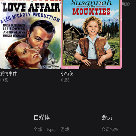
电影
爱情事件
小特使
电影
电影
自媒体
会员
全部
Kpop
游戏
会员特权