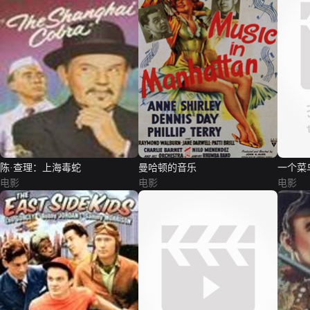
陈·查理：上海毒蛇
曼哈顿的音乐
一个菜
电影
电影
电影