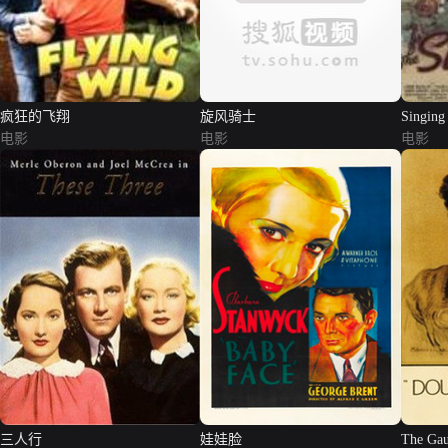
疯狂的飞翔
旋风骑士
Singing
电影
电影
电影
三人行
娃娃脸
The Ga