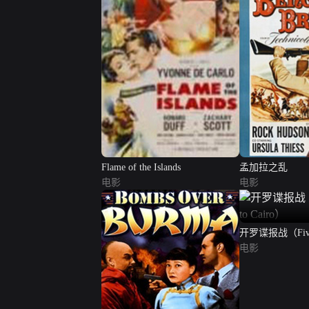
Flame of the Islands
孟加拉之乱
电影
电影
开罗谍报战（Five G
Cairo）
电影