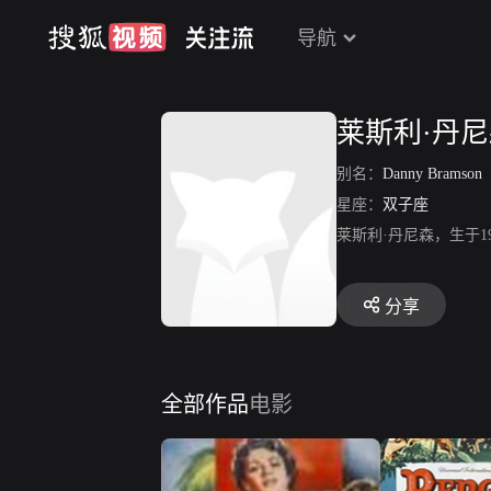
导航
莱斯利·丹
别名：
Danny Bramson
星座：
双子座
莱斯利·丹尼森，生于
分享
全部作品
电影