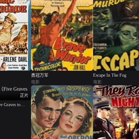
勇冠万军
Escape In The Fog
电影
电影
正片
raves to