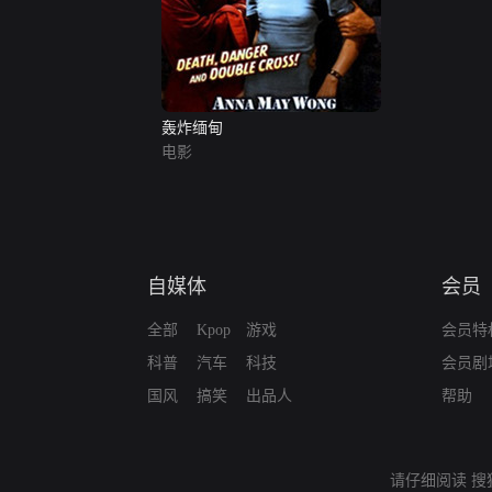
轰炸缅甸
电影
自媒体
会员
全部
Kpop
游戏
会员特
科普
汽车
科技
会员剧
国风
搞笑
出品人
帮助
请仔细阅读
搜