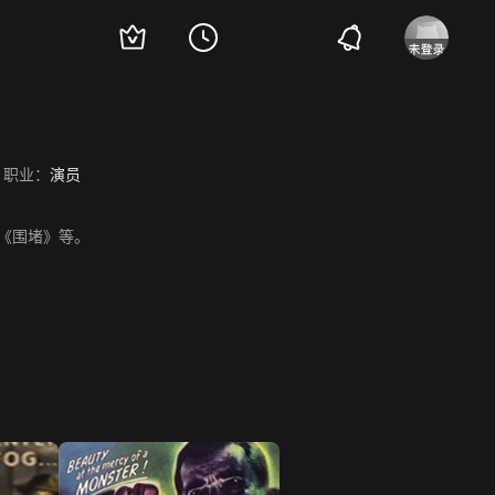
职业：
演员
、《围堵》等。