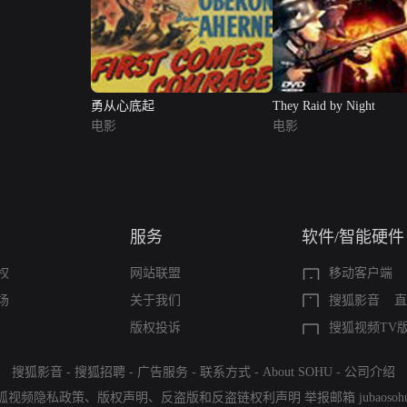
勇从心底起
They Raid by Night
电影
电影
服务
软件/智能硬件
权
网站联盟
移动客户端
场
关于我们
搜狐影音
直
版权投诉
搜狐视频TV
搜狐影音
-
搜狐招聘
-
广告服务
-
联系方式
-
About SOHU
-
公司介绍
狐视频隐私政策
、
版权声明
、
反盗版和反盗链权利声明
举报邮箱
jubaoso