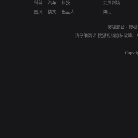
科普
汽车
科技
会员剧场
国风
搞笑
出品人
帮助
搜狐影音
-
搜狐
请仔细阅读
搜狐视频隐私政策
、
Copyri