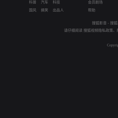
科普
汽车
科技
会员剧场
国风
搞笑
出品人
帮助
搜狐影音
-
搜狐
请仔细阅读
搜狐视频隐私政策
、
Copyri