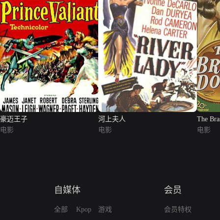
豪迈王子
河上夫人
The Bra
电影
电影
电影
自媒体
会员
全部
Kpop
游戏
会员特权