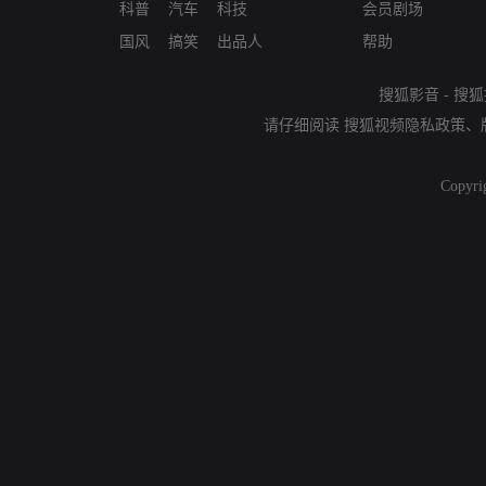
科普
汽车
科技
会员剧场
国风
搞笑
出品人
帮助
搜狐影音
-
搜狐
请仔细阅读
搜狐视频隐私政策
、
Copyri