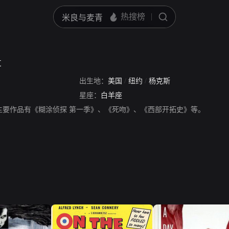
t
出生地：
美国
/
纽约
/
杨克斯
星座：
白羊座
t，演员，主要作品有《糊涂侦探 第一季》、《死吻》、《西部开拓史》等。