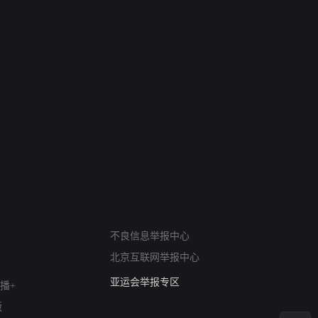
网络暴力有害信息举报
不良信息举报中心
12318 文化市场举报
北京互联网举报中心
算法推荐专项举报
亚运会举报专区
播+
涉历史虚无举报
版