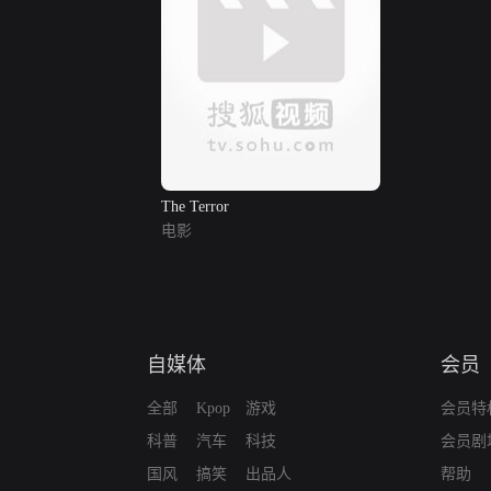
The Terror
电影
自媒体
会员
全部
Kpop
游戏
会员特
科普
汽车
科技
会员剧
国风
搞笑
出品人
帮助