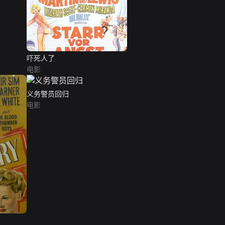
吓死人了
电影
义务警员回归
电影