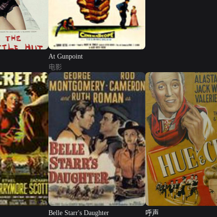
At Gunpoint
电影
Belle Starr's Daughter
呼声