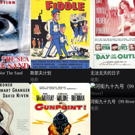
Nor The Sand
斯那夫计划
无法无天的日子
电影
电影
河街九十九号（99 River S
电影