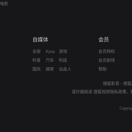
电影
自媒体
会员
全部
Kpop
游戏
会员特权
科普
汽车
科技
会员剧场
国风
搞笑
出品人
帮助
搜狐影音
-
搜狐
请仔细阅读
搜狐视频隐私政策
、
Copyri