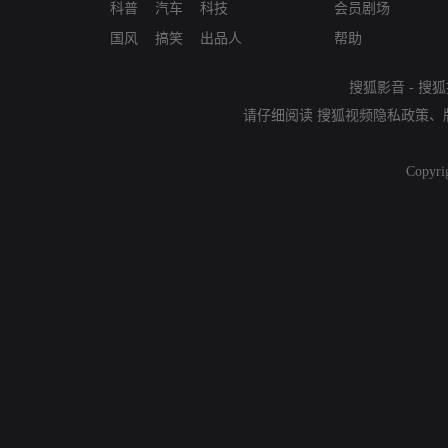
科普
汽车
科技
会员剧场
国风
搞笑
出品人
帮助
搜狐影音
-
搜狐
请仔细阅读
搜狐视频隐私政策
、
Copyri