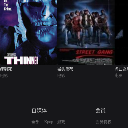
瘦到死
街头黑帮
虎口巡
电影
电影
电影
自媒体
会员
全部
Kpop
游戏
会员特权