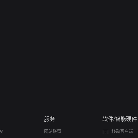
服务
软件/智能硬件
权
网站联盟
移动客户端