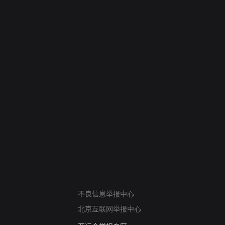
网络暴力有害信息举报
不良信息举报中心
12318 文化市场举报
北京互联网举报中心
算法推荐专项举报