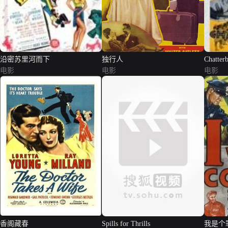
沿密苏里河而下
独行人
Chatter
电影
电影
电影
香阁藏春
Spills for Thrills
我是个