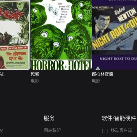
All
死城
都柏林夜船
电影
电影
服务
软件/智能硬件
权
网站联盟
移动客户端