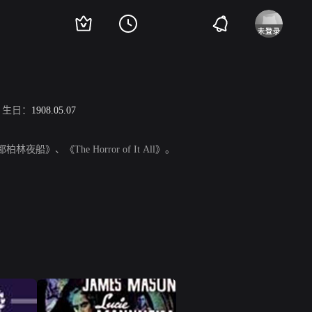
生日：
1908.05.07
船》、《The Horror of It All》。