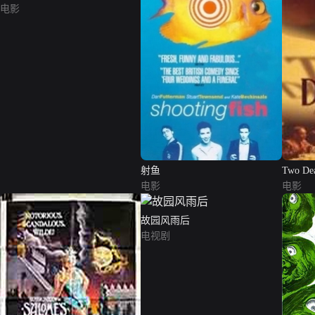
电影
射鱼
Two Dea
电影
电影
故园风雨后
电视剧