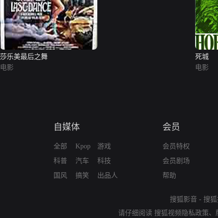
莎乐美最后之舞
死城
电影
电影
自媒体
会员
全部
Kpop
游戏
会员特权
科普
汽车
科技
会员剧场
国风
搞笑
出品人
帮助
搜狐影音
-
搜狐
请仔细阅读
搜狐视频隐私政策
、