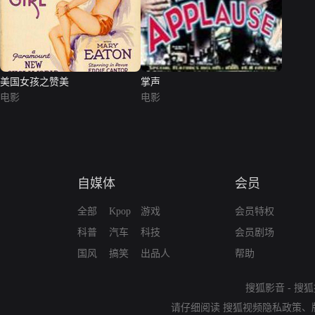
美国女孩之赞美
掌声
电影
电影
自媒体
会员
全部
Kpop
游戏
会员特权
科普
汽车
科技
会员剧场
国风
搞笑
出品人
帮助
搜狐影音
-
搜狐
请仔细阅读
搜狐视频隐私政策
、