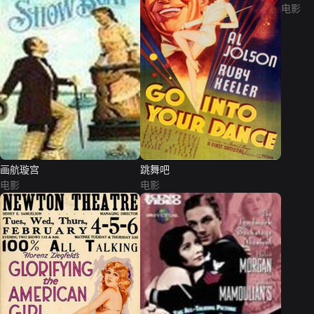
电影
画航璇宫
跳舞吧
电影
电影