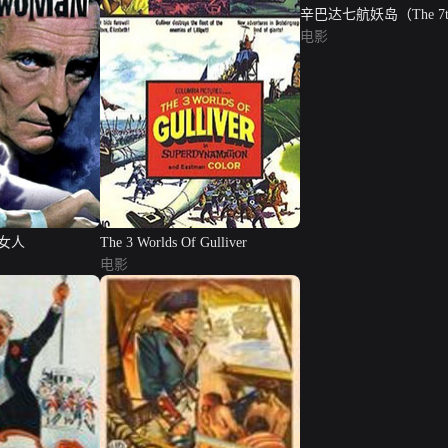
辛巴达七航妖岛（The 7t
Voyage of Sinbad）
电影
女人
The 3 Worlds Of Gulliver
电影