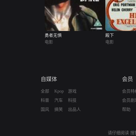
勇者无惧
殿下
电影
电影
自媒体
会员
全部
Kpop
游戏
会员特
科普
汽车
科技
会员剧
国风
搞笑
出品人
帮助
请仔细阅读
搜