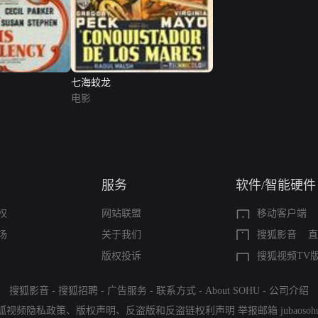
七海蛟龙
电影
服务
软件/智能硬件
权
网站联盟
移动客户端
场
关于我们
搜狐影音
直
版权投诉
搜狐视频TV
搜狐影音
-
搜狐招聘
-
广告服务
-
联系方式
-
About SOHU
-
公司介绍
狐视频隐私政策
、
版权声明
、
反盗版和反盗链权利声明
举报邮箱
jubaoso