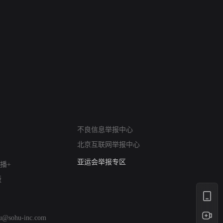
网络暴力有害信息举报
不良信息举报中心
12318 文化市场举报
北京互联网举报中心
算法推荐专项举报
亚运会举报专区
播+
涉历史虚无举报
版
网络谣言信息专项
涉政举报入口
涉未成年人举报
hu@sohu-inc.com