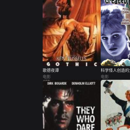
歌德夜谭
科学怪人创造的
电影
电影