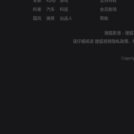
全部
Kpop
游戏
会员特权
科普
汽车
科技
会员剧场
国风
搞笑
出品人
帮助
搜狐影音
-
搜狐
请仔细阅读
搜狐视频隐私政策
、
Copyri