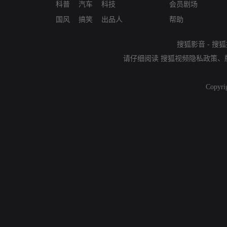
科普
汽车
科技
会员剧场
国风
搞笑
出品人
帮助
搜狐影音
-
搜狐
请仔细阅读
搜狐视频隐私政策
、
Copyri