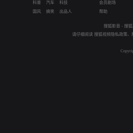
科普
汽车
科技
会员剧场
国风
搞笑
出品人
帮助
搜狐影音
-
搜狐
请仔细阅读
搜狐视频隐私政策
、
Copyri