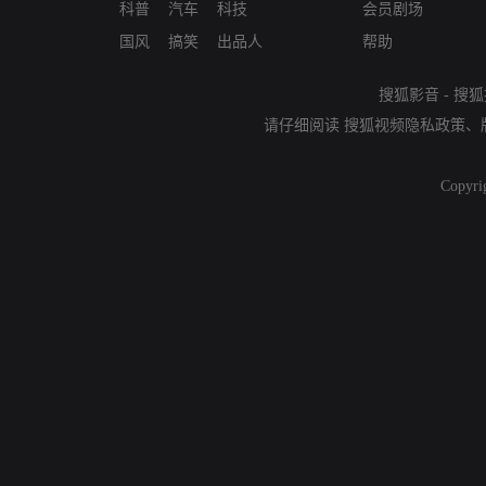
科普
汽车
科技
会员剧场
国风
搞笑
出品人
帮助
搜狐影音
-
搜狐
请仔细阅读
搜狐视频隐私政策
、
Copyri