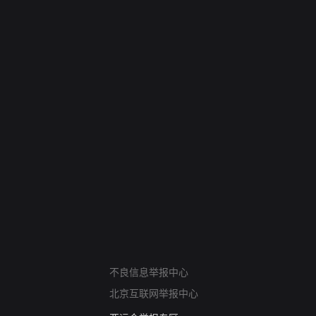
网络暴力有害信息举报
不良信息举报中心
12318 文化市场举报
北京互联网举报中心
算法推荐专项举报