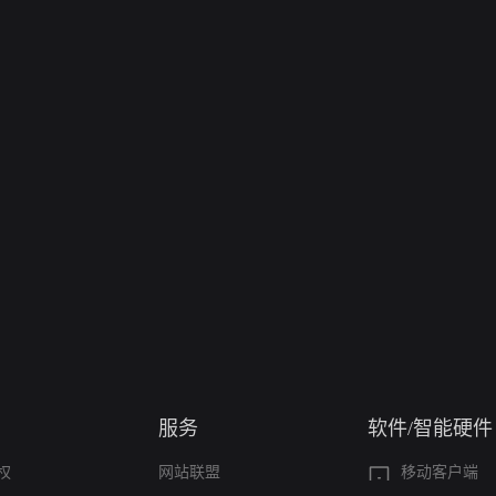
服务
软件/智能硬件
权
网站联盟
移动客户端