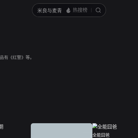
品有《红警》等。
全能囧爸