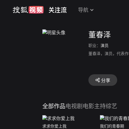
导航
董春泽
职业：
演员
董春泽，演员，代表作
分享
全部作品
电视剧
电影
主持综艺
求求你爱上我
我们的青春期