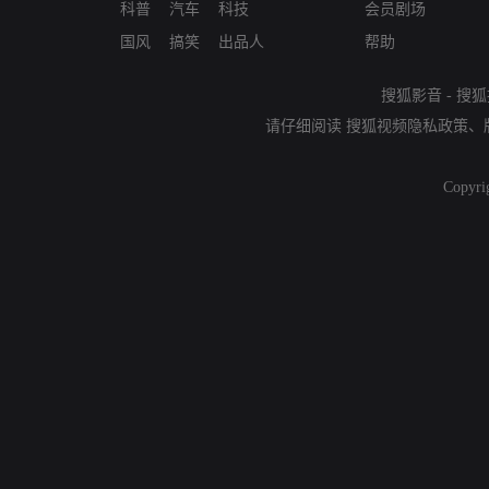
科普
汽车
科技
会员剧场
国风
搞笑
出品人
帮助
搜狐影音
-
搜狐
请仔细阅读
搜狐视频隐私政策
、
Copyri