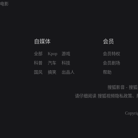
电影
自媒体
会员
全部
Kpop
游戏
会员特权
科普
汽车
科技
会员剧场
国风
搞笑
出品人
帮助
搜狐影音
-
搜狐
请仔细阅读
搜狐视频隐私政策
、
Copyri