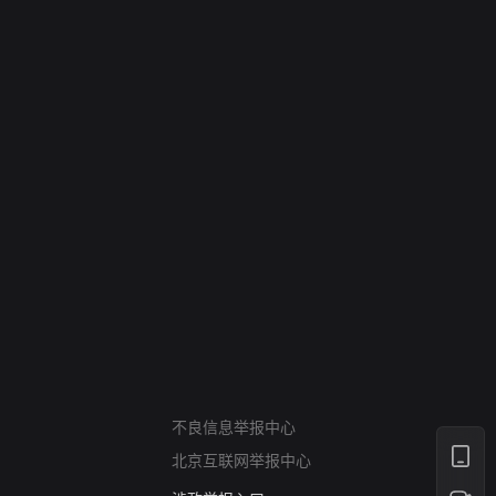
网络暴力有害信息举报
12318 文化市场举报
算法推荐专项举报
亚运会举报专区
不良信息举报中心
涉历史虚无举报
北京互联网举报中心
网络谣言信息专项