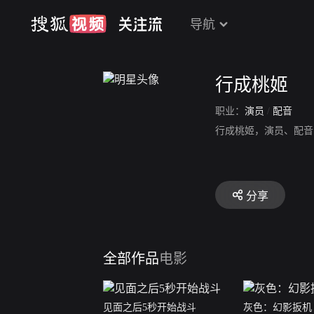
导航
行成桃姬
职业：
演员
/
配音
行成桃姬，演员、配音
分享
全部作品
电影
见面之后5秒开始战斗
灰色：幻影扳机