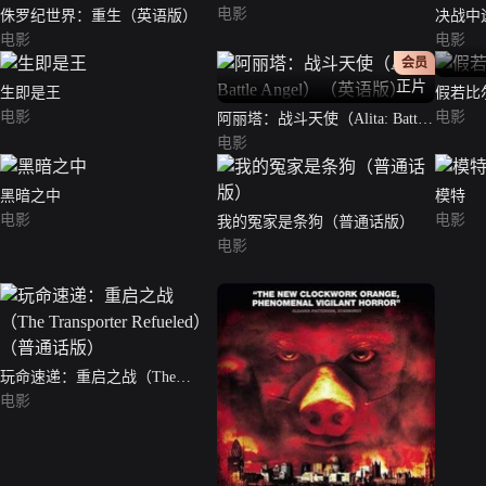
电影
侏罗纪世界：重生（英语版）
决战中途
电影
版）
电影
会员
正片
生即是王
假若比
电影
电影
阿丽塔：战斗天使（Alita: Battle
Angel）（英语版）
电影
黑暗之中
模特
电影
电影
我的冤家是条狗（普通话版）
电影
玩命速递：重启之战（The
Transporter Refueled）（普通话
电影
版）