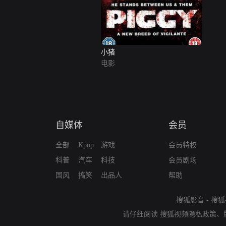
小猪
电影
自媒体
会员
全部
Kpop
游戏
会员特权
科普
汽车
科技
会员剧场
国风
搞笑
出品人
帮助
搜狐影音
-
搜狐
请仔细阅读
搜狐视频隐私政策
、