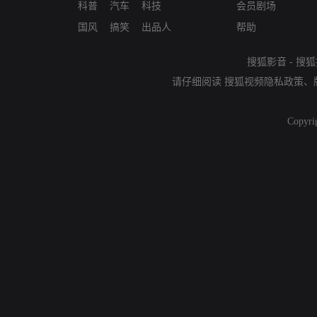
科普
汽车
科技
会员剧场
国风
搞笑
出品人
帮助
搜狐影音
-
搜狐
请仔细阅读
搜狐视频隐私政策
、
Copyri