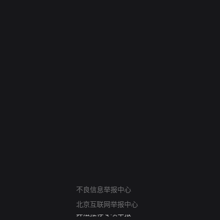
网络暴力有害信息举报
不良信息举报中心
12318 文化市场举报
北京互联网举报中心
算法推荐专项举报