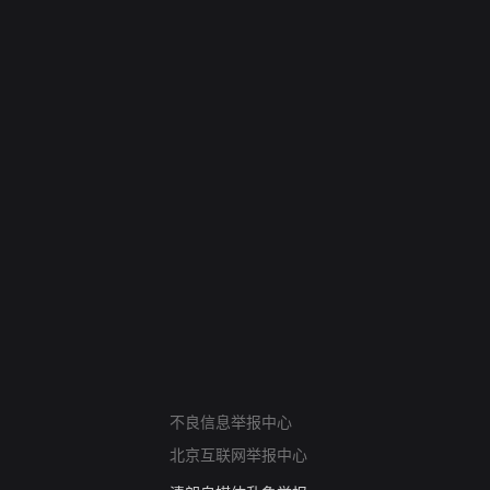
网络暴力有害信息举报
12318 文化市场举报
算法推荐专项举报
亚运会举报专区
涉历史虚无举报
网络谣言信息专项
不良信息举报中心
涉政举报入口
北京互联网举报中心
涉未成年人举报