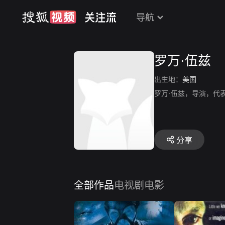
导航
罗万·伍兹
出生地：
美国
罗万·伍兹，导演，代
分享
全部作品
电视剧
电影