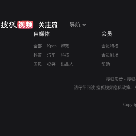
导航
自媒体
会员
全部
Kpop
游戏
会员特权
科普
汽车
科技
会员剧场
国风
搞笑
出品人
帮助
搜狐影音
-
搜狐
请仔细阅读
搜狐视频隐私政策
、
Copyri