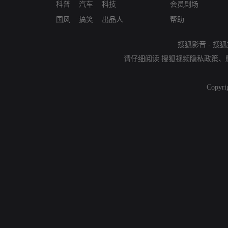
科普
汽车
科技
会员剧场
国风
搞笑
出品人
帮助
搜狐影音
-
搜狐
请仔细阅读
搜狐视频隐私政策
、
Copyri