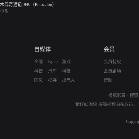
木偶奇遇记1940（Pinocchio）
电影
自媒体
会员
全部
Kpop
游戏
会员特权
科普
汽车
科技
会员剧场
国风
搞笑
出品人
帮助
搜狐影音
-
搜狐
请仔细阅读
搜狐视频隐私政策
、
Copyri