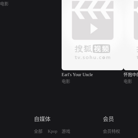
电影
Earl's Your Uncle
怀抱中
电影
电影
自媒体
会员
全部
Kpop
游戏
会员特权