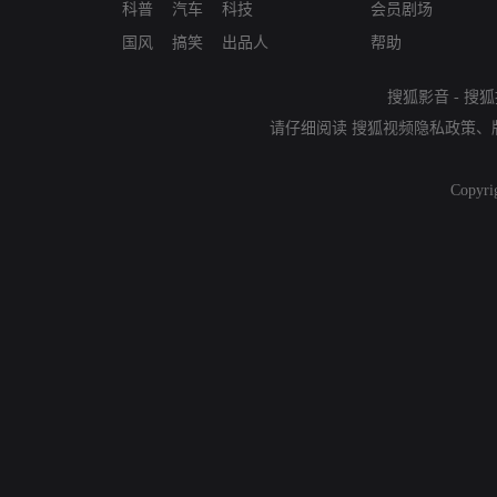
科普
汽车
科技
会员剧场
国风
搞笑
出品人
帮助
搜狐影音
-
搜狐
请仔细阅读
搜狐视频隐私政策
、
Copyri