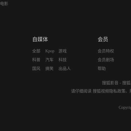
电影
自媒体
会员
全部
Kpop
游戏
会员特权
科普
汽车
科技
会员剧场
国风
搞笑
出品人
帮助
搜狐影音
-
搜狐
请仔细阅读
搜狐视频隐私政策
、
Copyri