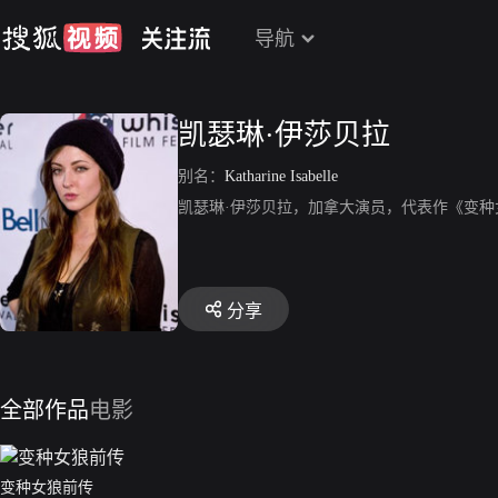
导航
凯瑟琳·伊莎贝拉
别名：
Katharine Isabelle
凯瑟琳·伊莎贝拉，加拿大演员，代表作《变种
分享
全部作品
电影
变种女狼前传