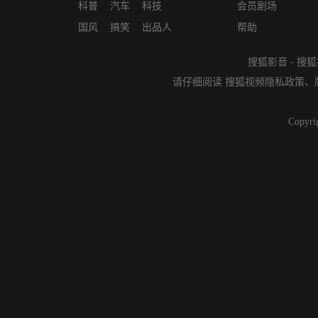
科普
汽车
科技
会员剧场
国风
搞笑
出品人
帮助
搜狐影音
-
搜狐
请仔细阅读
搜狐视频隐私政策
、
Copyri