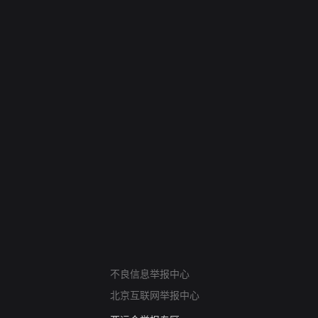
网络暴力有害信息举报
不良信息举报中心
12318 文化市场举报
北京互联网举报中心
算法推荐专项举报