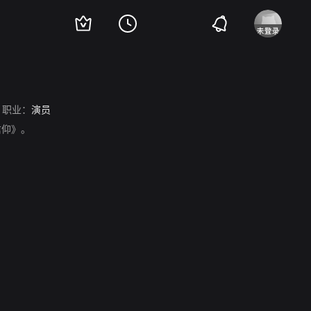
职业：
演员
信仰》。