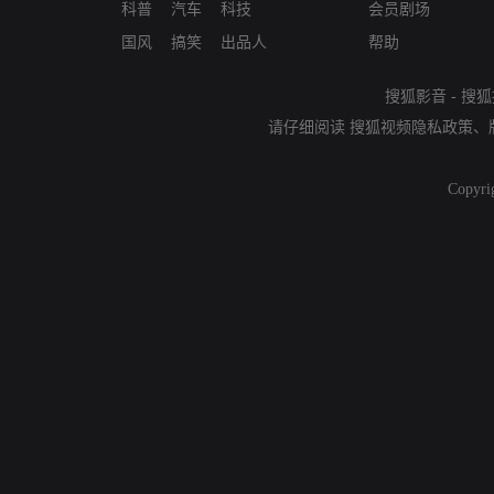
科普
汽车
科技
会员剧场
国风
搞笑
出品人
帮助
搜狐影音
-
搜狐
请仔细阅读
搜狐视频隐私政策
、
Copyri