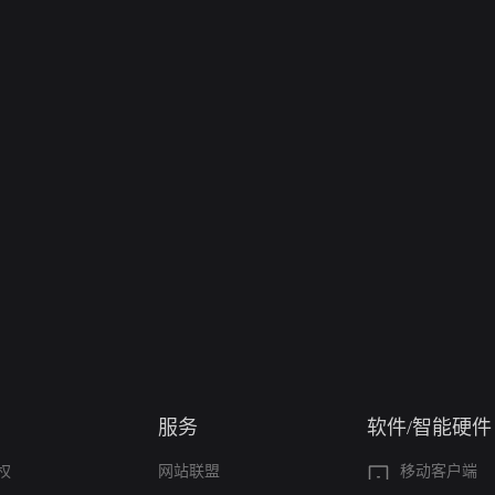
服务
软件/智能硬件
权
网站联盟
移动客户端