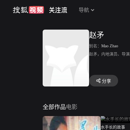
导航
赵矛
别名：
Mao Zhao
赵矛，内地演员、导演
分享
全部作品
电影
水手长的故事