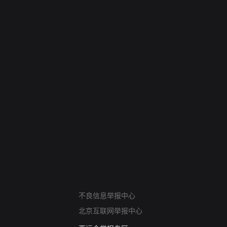
网络暴力有害信息举报
不良信息举报中心
12318 文化市场举报
北京互联网举报中心
算法推荐专项举报