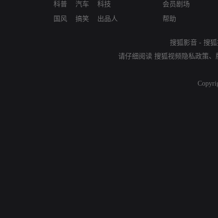
科普
汽车
科技
会员剧场
国风
搞笑
出品人
帮助
搜狐影音
-
搜狐
请仔细阅读
搜狐视频隐私政策
、
Copyri