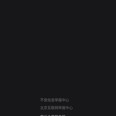
网络暴力有害信息举报
不良信息举报中心
12318 文化市场举报
北京互联网举报中心
算法推荐专项举报