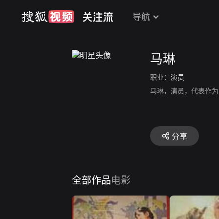
导航
马琳
职业：
演员
马琳，演员，代表作为
分享
全部作品
电影