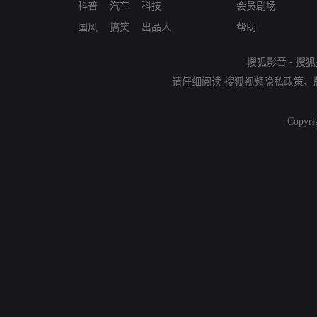
科普
汽车
科技
会员剧场
国风
搞笑
出品人
帮助
搜狐影音
-
搜狐
请仔细阅读
搜狐视频隐私政策
、
Copyri