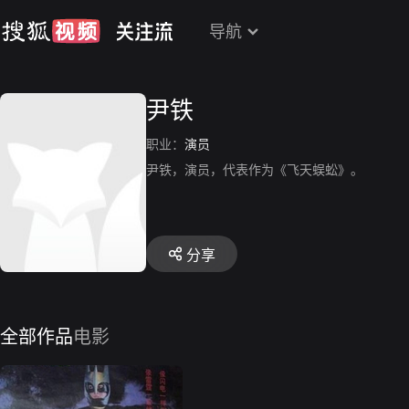
导航
尹铁
职业：
演员
尹铁，演员，代表作为《飞天蜈蚣》。
分享
全部作品
电影