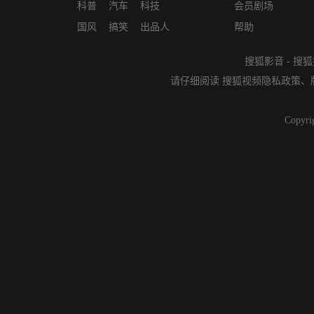
科普
汽车
科技
会员剧场
国风
搞笑
出品人
帮助
搜狐影音
-
搜狐
请仔细阅读
搜狐视频隐私政策
、
Copyri