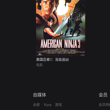
美国忍者3：浴血追凶
电影
自媒体
会员
全部
Kpop
游戏
会员特