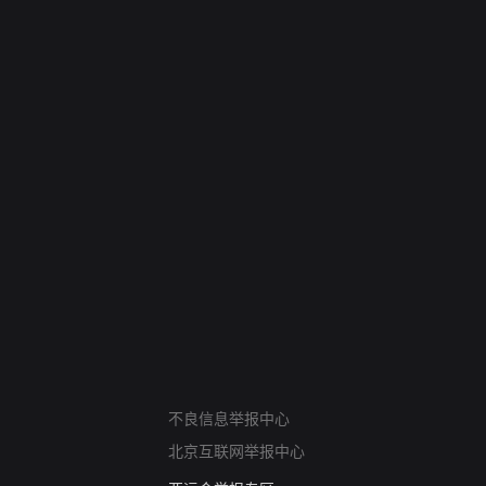
网络暴力有害信息举报
不良信息举报中心
12318 文化市场举报
北京互联网举报中心
算法推荐专项举报