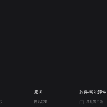
服务
软件/智能硬件
权
网站联盟
移动客户端