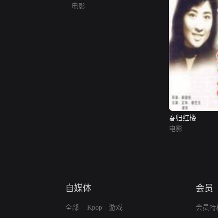
电影
春归红楼
电影
自媒体
会员
全部
Kpop
游戏
会员特