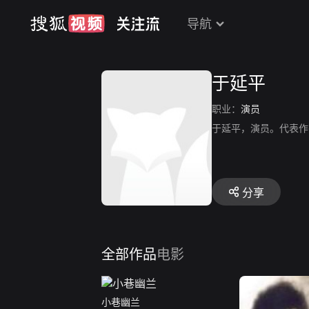
导航
于延平
职业：
演员
于延平，演员。代表作
分享
全部作品
电影
小巷幽兰