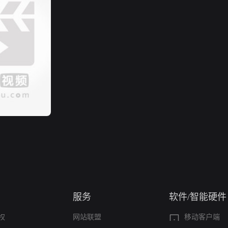
服务
软件/智能硬件
权
网站联盟
移动客户端