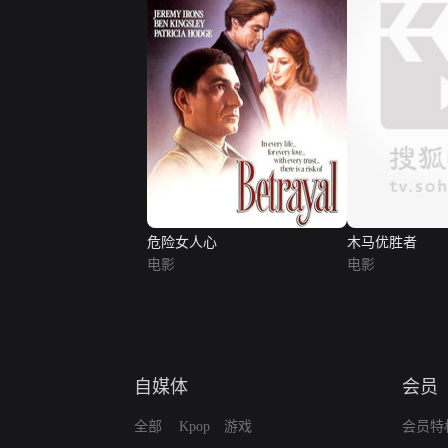
危险女人心
木马优胜者
电影
电影
自媒体
会员
全部
Kpop
游戏
会员特