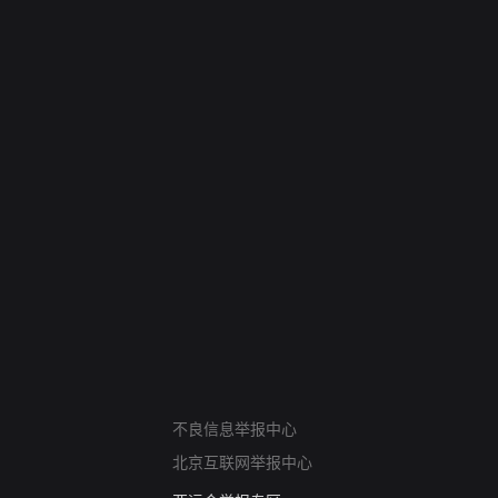
网络暴力有害信息举报
不良信息举报中心
12318 文化市场举报
北京互联网举报中心
算法推荐专项举报