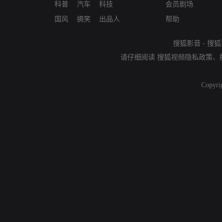
科普
汽车
科技
会员剧场
国风
搞笑
出品人
帮助
搜狐影音
-
搜狐
请仔细阅读
搜狐视频隐私政策
、
Copyri