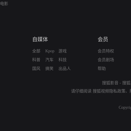
电影
自媒体
会员
全部
Kpop
游戏
会员特权
科普
汽车
科技
会员剧场
国风
搞笑
出品人
帮助
搜狐影音
-
搜狐
请仔细阅读
搜狐视频隐私政策
、
Copyri