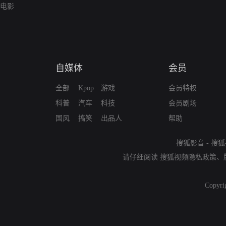
电影
自媒体
会员
全部
Kpop
游戏
会员特权
科普
汽车
科技
会员剧场
国风
搞笑
出品人
帮助
搜狐影音
-
搜狐
请仔细阅读
搜狐视频隐私政策
、
Copyri