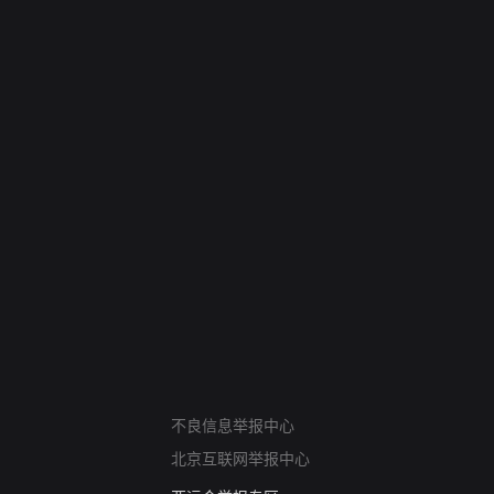
网络暴力有害信息举报
不良信息举报中心
12318 文化市场举报
北京互联网举报中心
算法推荐专项举报