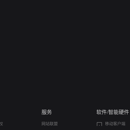
服务
软件/智能硬件
权
网站联盟
移动客户端