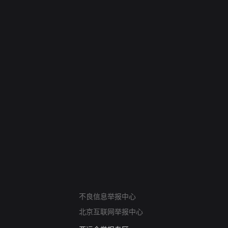
网络暴力有害信息举报
不良信息举报中心
12318 文化市场举报
北京互联网举报中心
算法推荐专项举报